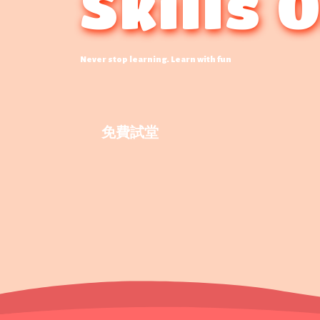
Skills 
Never stop learning. Learn with fun
免費試堂