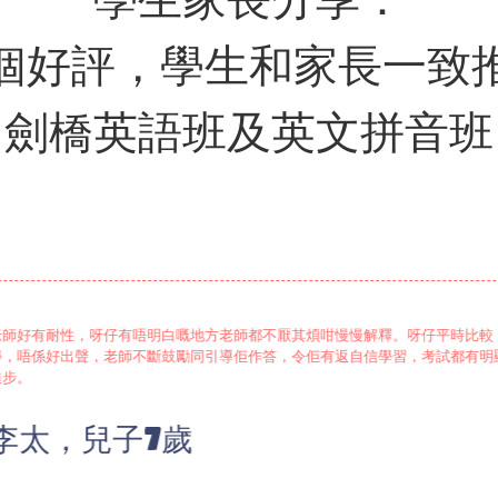
個好評，學生和家長一致
劍橋英語班及英文拼音班
老師好有耐性，呀仔有唔明白嘅地方老師都不厭其煩咁慢慢解釋。呀仔平時比較
靜，唔係好出聲，老師不斷鼓勵同引導佢作答，令佢有返自信學習，考試都有明
進步。
李太，兒子7歲