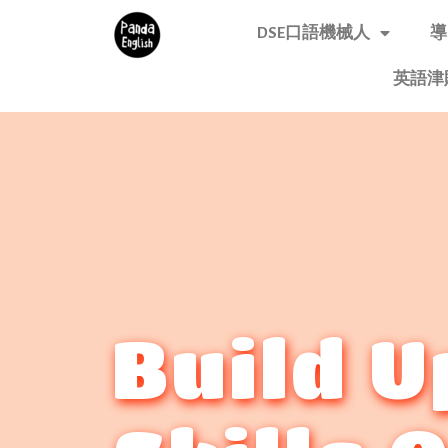
DSE口語機械人
導
英語津
Build U