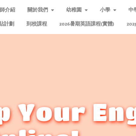
師介紹
關於我們
幼稚園
小學
中
貼計劃
到校課程
2026暑期英語課程(實體)
20
p Your En