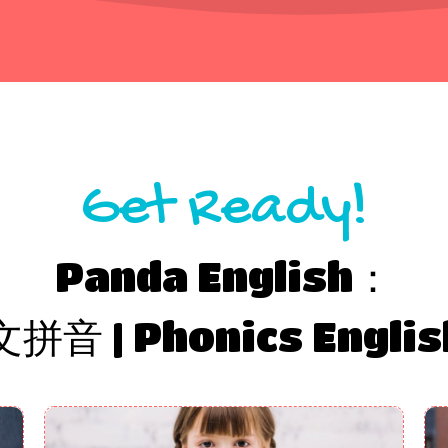
Get Ready!
Panda English：
拼音 | Phonics Englis