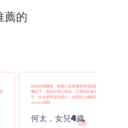
推薦的
因為疫情關係，都擔心面授補習有感染嘅風險，上網睇到有得試
顯
嚟試下，老師好用心教佢，又用咗好多道具同公仔吸引小朋
字，女女都學得好開心，估唔到上網補習都可以充滿趣味，
Starters課程
何太，女兒4歲