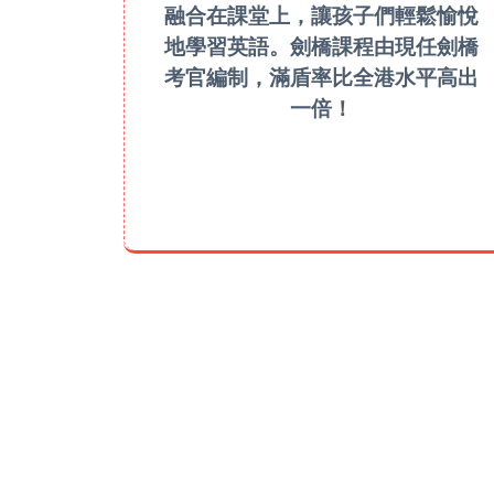
融合在課堂上，讓孩子們輕鬆愉悅
地學習英語。劍橋課程由現任劍橋
考官編制，滿盾率比全港水平高出
一倍！
LEARN MORE