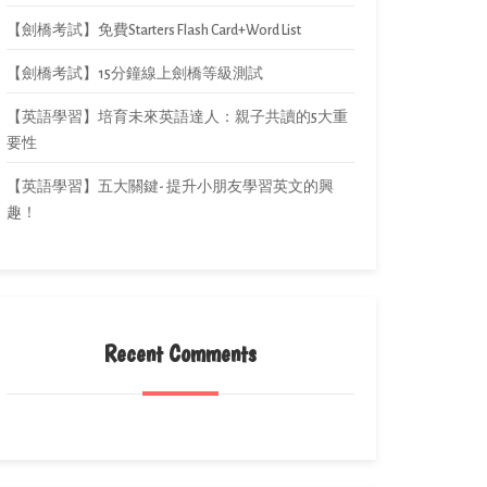
【劍橋考試】免費Starters Flash Card+Word List
【劍橋考試】15分鐘線上劍橋等級測試
【英語學習】培育未來英語達人：親子共讀的5大重
要性
【英語學習】五大關鍵- 提升小朋友學習英文的興
趣！
Recent Comments