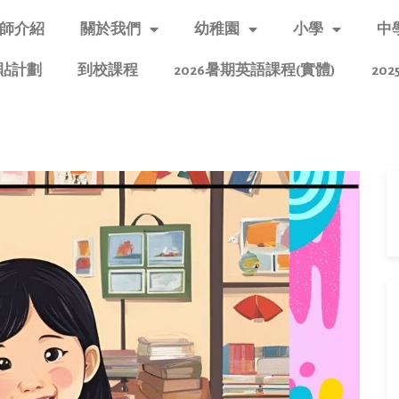
師介紹
關於我們
幼稚園
小學
中
貼計劃
到校課程
2026暑期英語課程(實體)
20