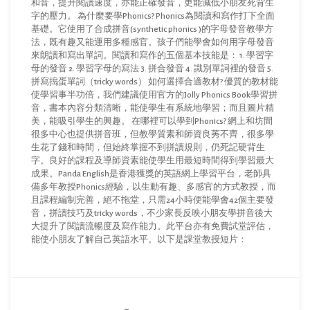
和音，提升閱讀速度，亦能正確發音，更能減低小朋友死背生
字的壓力。 為什麼要學Phonics? Phonics為閱讀和寫作打下全面
基礎。它使用了合成拼音(synthetic phonics )的字母發音教學方
法，既有趣又能運用多種感官。孩子們能學會如何用字母發音
來朗讀和寫出單詞。閱讀和寫作的五個基本技能是： 1. 學習字
母的發音 2. 學習字母的寫法 3. 拼合發音 4. 識別單詞裡的發音 5.
拼寫搗蛋單詞（tricky words） 如何選擇合適教材? 優質的教材能
使學習事半功倍，我們建議使用官方的Jolly Phonics Book學習拼
音，書本內容分類清晰，能使學生有系統地學習；而且圖片精
美，能吸引學生的興趣。 在哪裡可以學到Phonics? 網上和坊間
很多中心也提供拼音班，但教學質素和師資良莠不齊，很多學
生花了錢和時間，但始終掌握不到拼讀規則，仍死記硬背生
字。良好的課程及導師資素能使學生用最短時間得到學習最大
成果。Panda English是香港獲獎的英語網上學習平台，老師具
備多年教授Phonics經驗，以生動有趣、多感官的方式教授，而
且課程編制完善，絕不拖堂，只需24小時便能學會42個主要發
音，拼讀技巧及tricky words，不少家長反映小朋友學拼音後大
大提升了閱讀流暢度及寫作能力。此平台亦有免費試堂評估，
能使小朋友了解自己英語水平。以下是課堂教授短片：