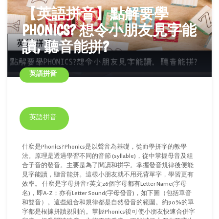
【英語拼音】點解要學
PHONICS? 想令小朋友見字能
讀, 聽音能拼?
英語拼音
英語拼音
什麼是Phonics? Phonics是以聲音為基礎，從而學拼字的教學
法。原理是透過學習不同的音節 (syllable)，從中掌握母音及組
合子音的發音。主要是為了閱讀和拼字。掌握發音規律後便能
見字能讀，聽音能拼。這樣小朋友就不用死背單字，學習更有
效率。 什麼是字母拼音? 英文26個字母都有Letter Name(字母
名)，即A-Z；亦有Letter Sound(字母發音)，如下圖（包括單音
和雙音）。這些組合和規律都是自然發音的範圍。約90%的單
字都是根據拼讀規則的。掌握Phonics後可使小朋友快速合併字