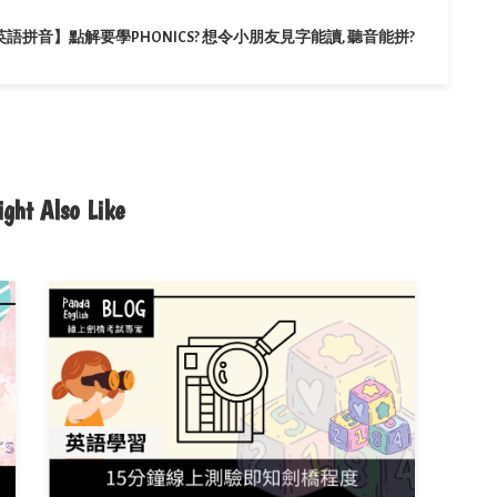
英語拼音】點解要學PHONICS? 想令小朋友見字能讀, 聽音能拼?
ght Also Like