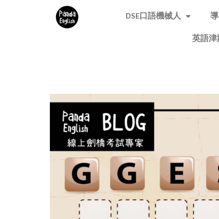
DSE口語機械人
導
英語津