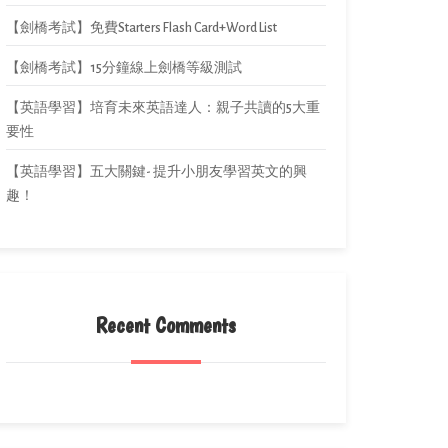
【劍橋考試】免費Starters Flash Card+Word List
【劍橋考試】15分鐘線上劍橋等級測試
【英語學習】培育未來英語達人：親子共讀的5大重
要性
【英語學習】五大關鍵- 提升小朋友學習英文的興
趣！
Recent Comments