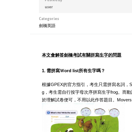
user
Categories
劍橋英語
本文
會解答劍橋考試有關拼寫生字的問題
1. 需拼寫Ｗord list所有生字嗎？
根據GPEX的官方指引，考生只需拼寫名詞，Starte
g，考生需自行按字母次序拼寫生字frog。而
於理解試卷便可，不用以此作答題目。Move