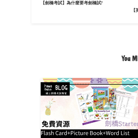
【劍橋考試】為什麼要考劍橋試?
【
You Mi