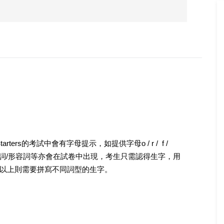
rs的考試中會有字母提示，如提供字母o / r /  f /  
動詞/形容詞等亦會在試卷中出現，考生只需認得生字，用
rs以上則需要拼寫不同詞型的生字。