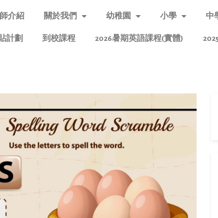
師介紹
關於我們
幼稚園
小學
中
貼計劃
到校課程
2026暑期英語課程(實體)
20