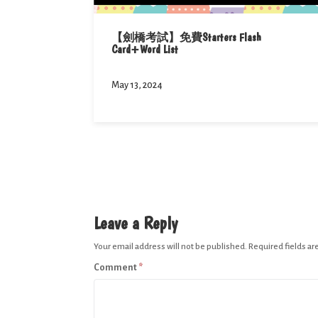
【劍橋考試】免費Starters Flash
Card+Word List
May 13, 2024
Leave a Reply
Your email address will not be published.
Required fields a
Comment
*