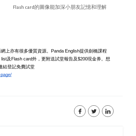
Flash card的圖像能加深小朋友記憶和理解
網上亦有很多優質資源。Panda English提供劍橋課程
t及Flash card外，更附送試堂報告及$200現金券。想
連結登記免費試堂
-page/